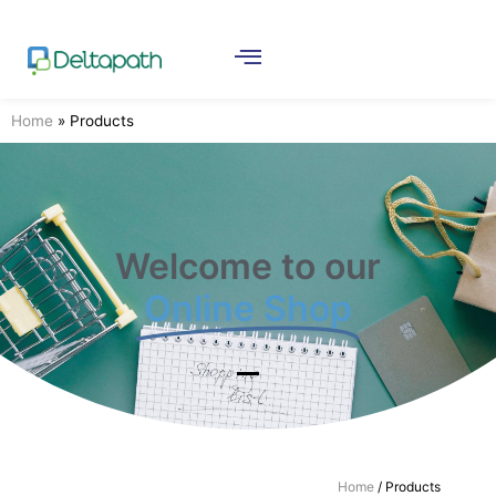
Home
»
Products
Welcome to our
Online Shop
Home
/ Products