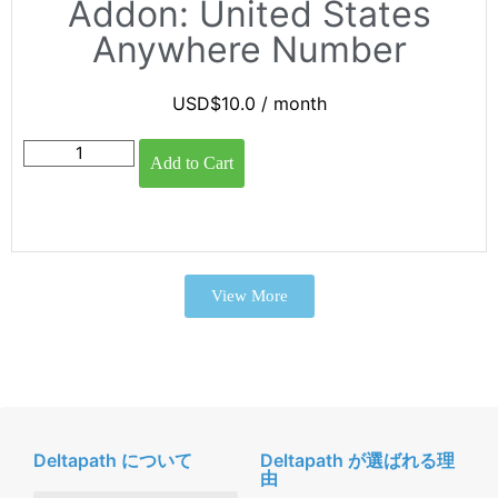
Addon: United States
Anywhere Number
USD$
10.0
/ month
Add to Cart
View More
Deltapath について
Deltapath が選ばれる理
由