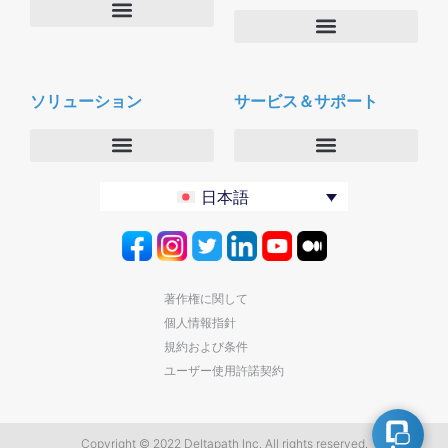
会社概要
Deltapath with ドルビーボイス
ニュースルーム
ソリューション
サービス＆サポート
パートナー
採用
セキュリティおよびプライバシー
お問合せ
エンタープライズ
デルタパス University
日本語
バーティカルマーケット
メンテナンスプログラム
プロダクティビティツール
ソフトウェアダウンロード
クラウド
テクニカルサポートに連絡する
著作権に関して
個人情報指針
規約および条件
ユーザー使用許諾契約
Copyright © 2022 Deltapath Inc. All rights reserved.