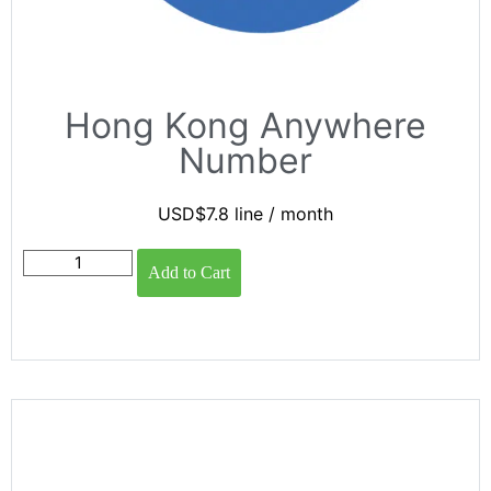
Hong Kong Anywhere
Number
USD$
7.8
line
/ month
Add to Cart