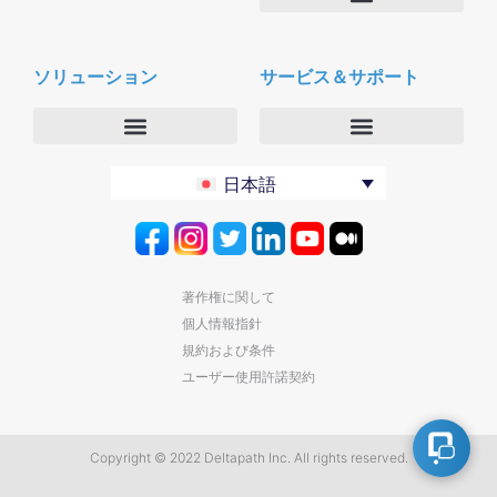
会社概要
Deltapath with ドルビーボイス
ニュースルーム
ソリューション
サービス＆サポート
パートナー
採用
セキュリティおよびプライバシー
お問合せ
エンタープライズ
デルタパス University
日本語
バーティカルマーケット
メンテナンスプログラム
プロダクティビティツール
ソフトウェアダウンロード
クラウド
テクニカルサポートに連絡する
著作権に関して
個人情報指針
規約および条件
ユーザー使用許諾契約
Copyright © 2022 Deltapath Inc. All rights reserved.