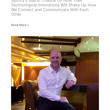
Spotify’s Sukriti Chadha On How Their
Technological Innovations Will Shake Up How
We Connect and Communicate With Each
Other
Read More »