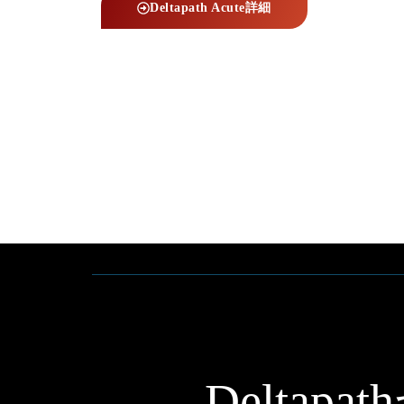
Deltapath Acute詳細
Delta