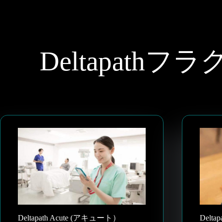
Deltapat
Deltapath Acute (アキュート）
Delt