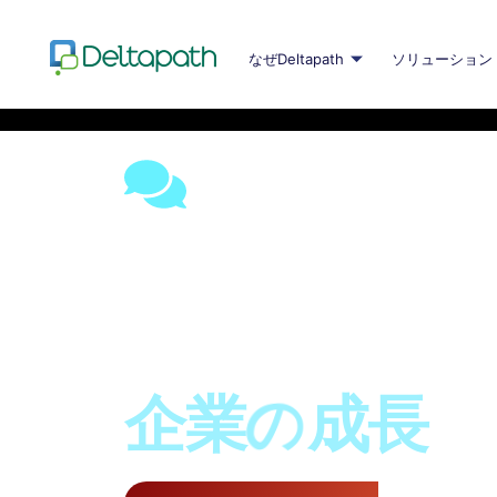
なぜDeltapath
ソリューション
コミュニケ
テクノロジ
企
業
の
成
長
を