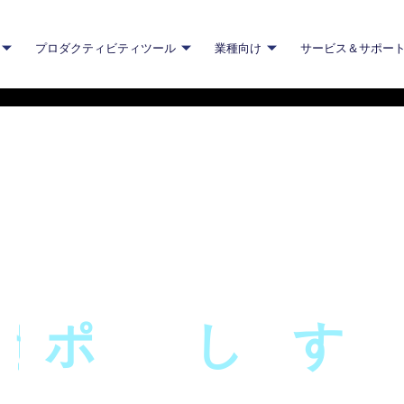
プロダクティビティツール
業種向け
サービス＆サポー
ーション
ーが
サ
ポ
ー
ト
し
ま
す