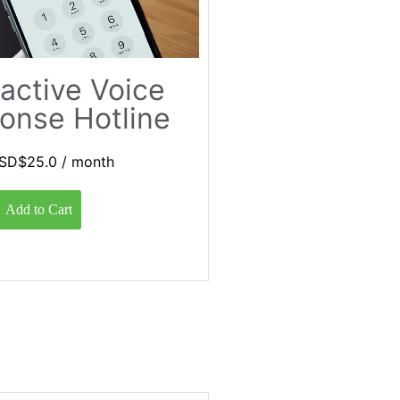
ractive Voice
onse Hotline
SD$
25.0
/ month
Add to Cart