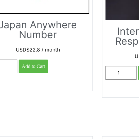
Japan Anywhere
Inte
Number
Resp
USD$
22.8
/ month
U
Add to Cart