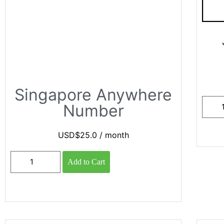
Singapore Anywhere
Number
USD$
25.0
/ month
Add to Cart