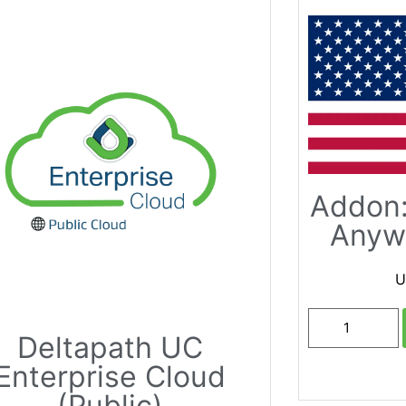
Addon:
Anyw
U
Deltapath UC
Enterprise Cloud
(Public)