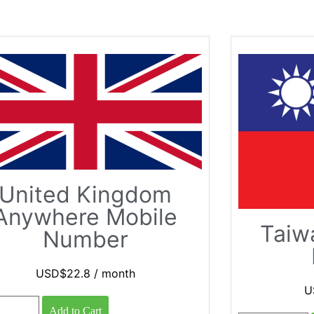
United Kingdom
Anywhere Mobile
Taiw
Number
USD$
22.8
/ month
U
Add to Cart