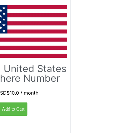
 United States
here Number
SD$
10.0
/ month
Add to Cart