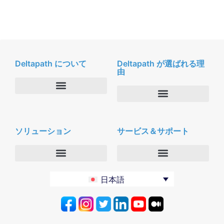
Deltapath について
Deltapath が選ばれる理
由
会社概要
Deltapath with ドルビーボイス
ニュースルーム
ソリューション
サービス＆サポート
パートナー
採用
セキュリティおよびプライバシー
お問合せ
エンタープライズ
デルタパス University
日本語
バーティカルマーケット
メンテナンスプログラム
プロダクティビティツール
ソフトウェアダウンロード