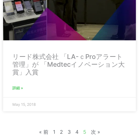
リード株式会社 「LA-ｃProアラート
管理」が 「Medtecイノベーション大
賞」入賞
詳細 »
May 15, 2018
« 前
1
2
3
4
5
次 »