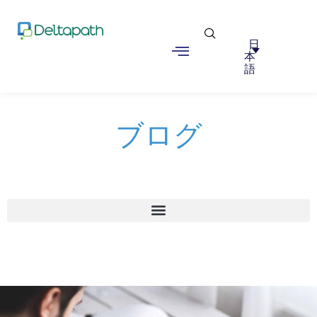
日
本
語
ブログ