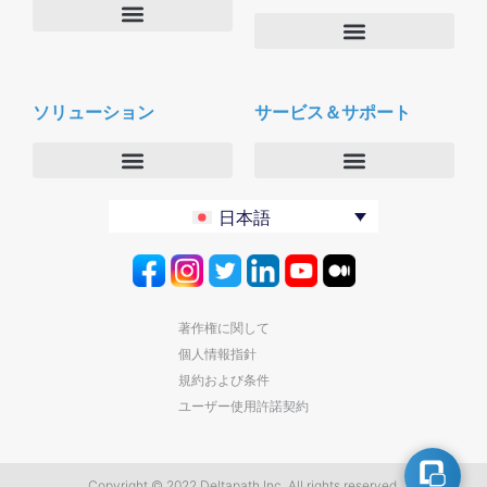
会社概要
Deltapath with ドルビーボイス
ニュースルーム
ソリューション
サービス＆サポート
パートナー
採用
セキュリティおよびプライバシー
お問合せ
エンタープライズ
デルタパス University
日本語
バーティカルマーケット
メンテナンスプログラム
プロダクティビティツール
ソフトウェアダウンロード
クラウド
テクニカルサポートに連絡する
著作権に関して
個人情報指針
規約および条件
ユーザー使用許諾契約
Copyright © 2022 Deltapath Inc. All rights reserved.