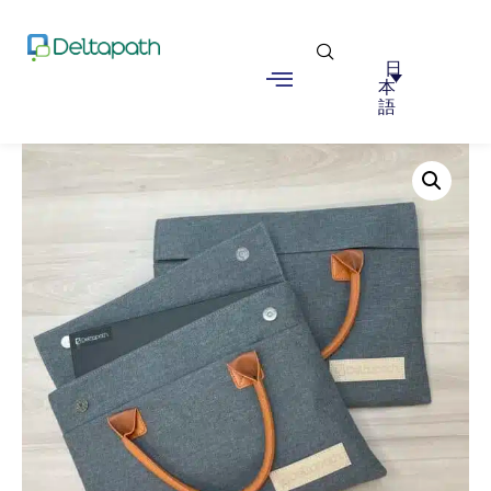
日
本
語