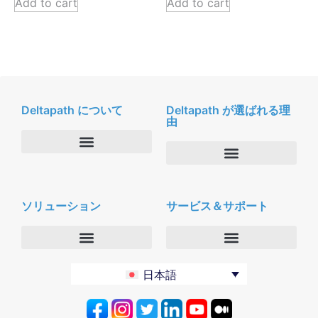
Add to cart
Add to cart
Deltapath について
Deltapath が選ばれる理
由
会社概要
Deltapath with ドルビーボイス
ニュースルーム
ソリューション
サービス＆サポート
パートナー
採用
セキュリティおよびプライバシー
お問合せ
エンタープライズ
デルタパス University
日本語
バーティカルマーケット
メンテナンスプログラム