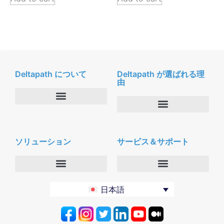
Deltapath について
Deltapath が選ばれる理
由
会社概要
Deltapath with ドルビーボイス
ニュースルーム
ソリューション
サービス＆サポート
パートナー
採用
セキュリティおよびプライバシー
お問合せ
エンタープライズ
デルタパス University
日本語
バーティカルマーケット
メンテナンスプログラム
プロダクティビティツール
ソフトウェアダウンロード