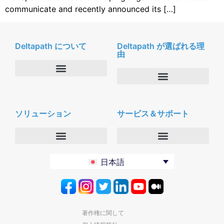
communicate and recently announced its […]
Deltapath について
Deltapath が選ばれる理
由
会社概要
Deltapath with ドルビーボイス
ニュースルーム
ソリューション
サービス＆サポート
パートナー
採用
セキュリティおよびプライバシー
お問合せ
エンタープライズ
デルタパス University
日本語
バーティカルマーケット
メンテナンスプログラム
プロダクティビティツール
ソフトウェアダウンロード
クラウド
テクニカルサポートに連絡する
著作権に関して