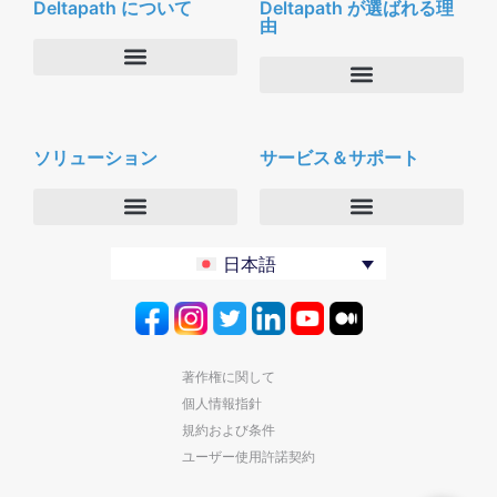
Deltapath について
Deltapath が選ばれる理
由
会社概要
Deltapath with ドルビーボイス
ニュースルーム
ソリューション
サービス＆サポート
パートナー
採用
セキュリティおよびプライバシー
お問合せ
エンタープライズ
デルタパス University
日本語
バーティカルマーケット
メンテナンスプログラム
プロダクティビティツール
ソフトウェアダウンロード
クラウド
テクニカルサポートに連絡する
著作権に関して
個人情報指針
規約および条件
ユーザー使用許諾契約