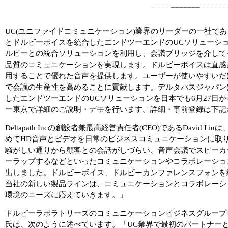
UC(ユニファイドコミュニケーション)業界のリーダーの一社であるDe
とドルビーボイスを統合したエンドツーエンドのUCソリューシ
ルビーとの統合ソリューションを利用し、会議ブリッジを介して
品質のコミュニケーションを実現します。ドルビーボイスは直感
用することで優れた音声を提供します。ユーザーが使いやすいだ
で会議の生産性を高めることに貢献します。デルタパスジャパン
したエンドツーエンドのUCソリューションを日本でも6月27日から提供
ー東京で詳細のご説明・デモを行います。詳細・事前登録は下記
Deltapath Incの創設者兼最高経営責任者(CEO)であるDavid 
めてHD音声とビデオを日常のビジネスコミュニケーションに取
騒がしい通りから顧客との会話がしづらい、音声会議でスピーカ
ーラップするなどといったコミュニケーションやコラボレーショ
出しました。ドルビーボイス、ドルビーカンファレンスフォンを
当社の新しい製品ラインは、コミュニケーションとコラボレーシ
環境のニーズに応えていきます。」
ドルビーラボラトリーズのコミュニケーションビジネスグループビジネス開
氏は、次のように述べています。「UC業界で最初のパートナーとして