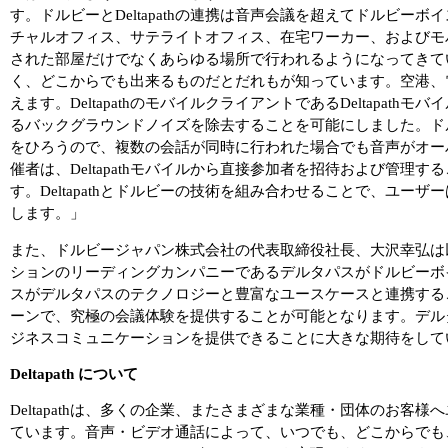
す。ドルビーとDeltapathの連携は音声会議を超えてドルビ
チャルオフィス、サテライトオフィス、在宅ワーカー、およびモ
された部屋だけでなくあらゆる場所で行われるようになってきて
く、どこからでも出来るものだとだれもが知っています。空港、
えます。DeltapathのモバイルクライアントであるDeltapa
るバックグラウンドノイズを除去することを可能にしました。ド
をひろうので、複数の会話が同時に行われた場合でも音声がオー
催者は、Deltapathモバイルから直接参加者を招待および管
す。Deltapathとドルビーの技術を組み合わせることで、ユ
します。」
また、ドルビージャパン株式会社の代表取締役社長、大沢幸弘は
ションのリーディングカンパニーであるデルタパスがドルビーボ
スがデルタパスのテクノロジーと豊富なユースケースと連携する
ーンで、究極の会議体験を提供することが可能となります。デル
ジネスコミュニケーションを提供できることに大きな期待をして
Deltapath について
Deltapathは、多くの企業、またさまざまな業種・団体のお
ています。音声・ビデオ通話によって、いつでも、どこからでも