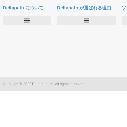
Deltapath について
Deltapath が選ばれる理由
ソ
会社概要
Deltapath with ドルビーボイス
ニュースルーム
パートナー
採用
セキュリティおよびプライバシー
お問合せ
Copyright © 2022 Deltapath Inc. All rights reserved.