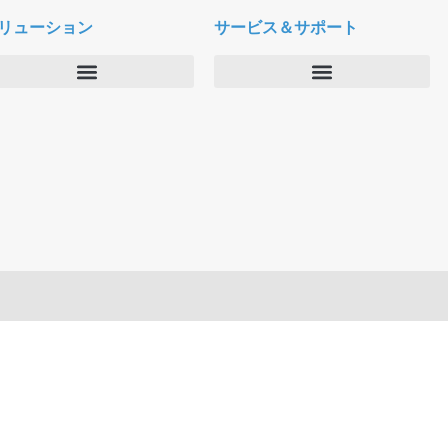
リューション
サービス＆サポート
エンタープライズ
デルタパス University
バーティカルマーケット
メンテナンスプログラム
プロダクティビティツール
ソフトウェアダウンロード
クラウド
テクニカルサポートに連絡する