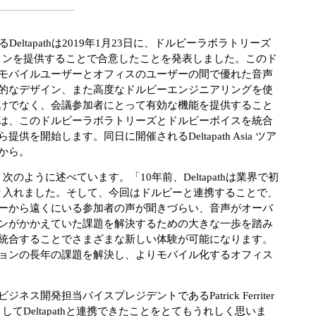
ltapathは2019年1月23日に、ドルビーラボラトリーズ
ョンを提供することで合意したことを発表しました。このド
モバイルユーザーとオフィスのユーザーの間で優れた音声
的なデザイン、また高度なドルビーエンジニアリングを使
けでなく、会議参加者にとって有効な機能を提供すること
は、このドルビーラボラトリーズとドルビーボイスを統合
を開始します。同日に開催されるDeltapath Asia ツア
から。
Liuは、次のように述べています。「10年前、Deltapathは業界で初
り入れました。そして、今回はドルビーと連携することで、
ーから遠くにいる参加者の声が聞きづらい、音声がオーバ
ンがかかえていた課題を解決するための大きな一歩を踏み
統合することでさまざまな新しい体験が可能になります。
ョンの長年の課題を解決し、よりモバイル化するオフィス
発担当バイスプレジデントであるPatrick Ferriter
Deltapathと連携できたことをとてもうれしく思いま