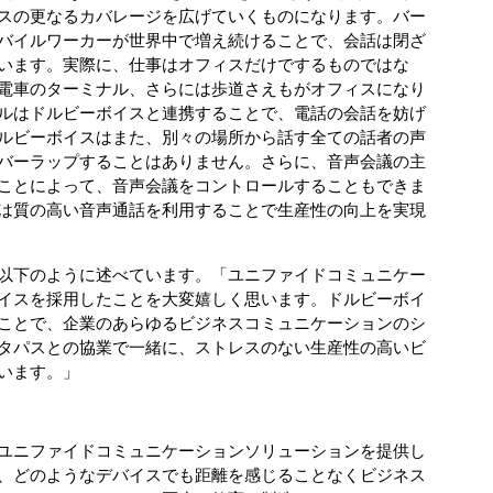
ーボイスの更なるカバレージを広げていくものになります。バー
バイルワーカーが世界中で増え続けることで、会話は閉ざ
います。実際に、仕事はオフィスだけでするものではな
電車のターミナル、さらには歩道さえもがオフィスになり
thモバイルはドルビーボイスと連携することで、電話の会話を妨げ
ルビーボイスはまた、別々の場所から話す全ての話者の声
バーラップすることはありません。さらに、音声会議の主
理することによって、音声会議をコントロールすることもできま
ーザーは質の高い音声通話を利用することで生産性の向上を実現
以下のように述べています。「ユニファイドコミュニケー
イスを採用したことを大変嬉しく思います。ドルビーボイ
ことで、企業のあらゆるビジネスコミュニケーションのシ
タパスとの協業で一緒に、ストレスのない生産性の高いビ
います。」
客様へユニファイドコミュニケーションソリューションを提供し
、どのようなデバイスでも距離を感じることなくビジネス